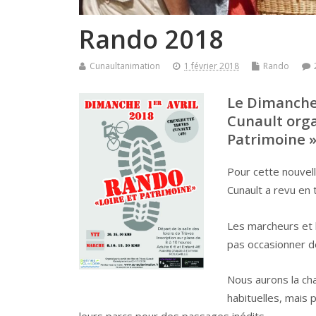
Rando 2018
Cunaultanimation
1 février 2018
Rando
Le Dimanche
Cunault orga
Patrimoine »
Pour cette nouvel
Cunault a revu en to
Les marcheurs et 
pas occasionner d
Nous aurons la ch
habituelles, mais 
leurs parcs pour des passages inédits.