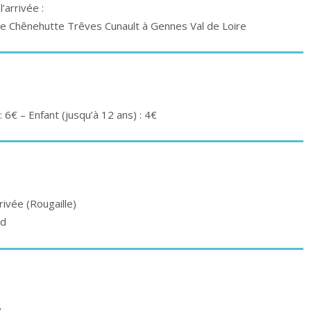
’arrivée :
e Chênehutte Trêves Cunault à Gennes Val de Loire
: 6€ – Enfant (jusqu’à 12 ans) : 4€
rivée (Rougaille)
ud
8