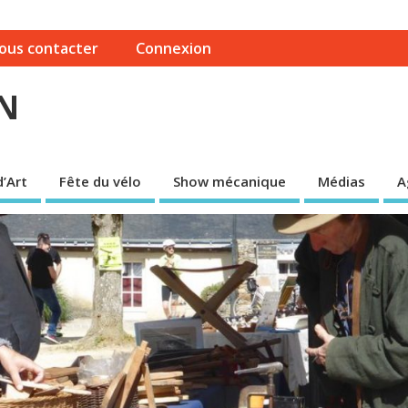
ous contacter
Connexion
N
’Art
Fête du vélo
Show mécanique
Médias
A