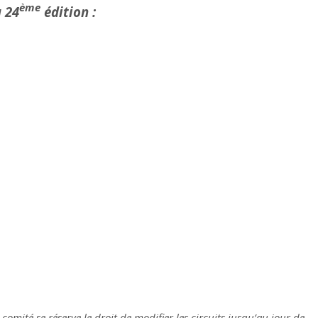
ème
a 24
édition :
comité se réserve le droit de modifier les circuits jusqu’au jour de