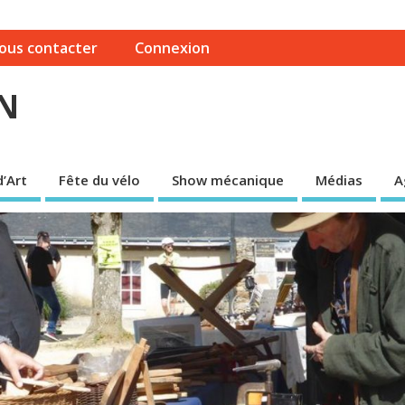
ous contacter
Connexion
N
’Art
Fête du vélo
Show mécanique
Médias
A